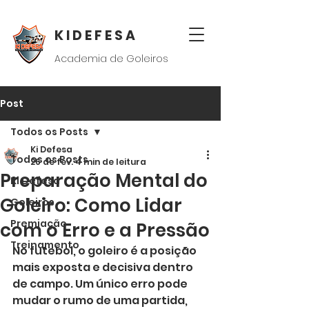
K I D E F E S A
Academia de Goleiros
Post
Todos os Posts
Ki Defesa
Todos os Posts
26 de fev.
4 min de leitura
Preparação Mental do
Ki Defesa
Goleiro: Como Lidar
Goleiros
Premiação
com o Erro e a Pressão
Treinamento
No futebol, o goleiro é a posição 
mais exposta e decisiva dentro 
de campo. Um único erro pode 
mudar o rumo de uma partida, 