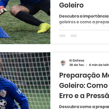
Goleiro
Descubra a importância
goleiros e como a prepa
diferença no desenvolv
Ki Defesa
26 de fev.
4 min de lei
Preparação M
Goleiro: Como
Erro e a Press
Descubra como a prepar