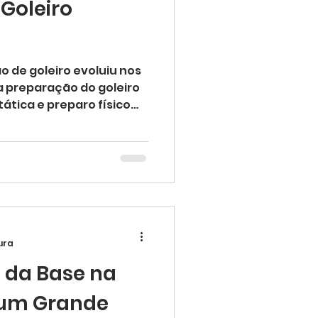
Goleiro
sas de técnica
 de goleiro evoluiu nos
a preparação do goleiro
ática e preparo físico
ura
 da Base na
um Grande