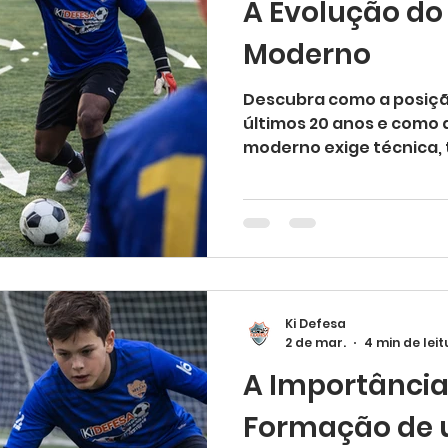
A Evolução do 
compartilhar dicas valio
Moderno
Descubra como a posição
últimos 20 anos e como 
moderno exige técnica, t
avançado.
Ki Defesa
2 de mar.
4 min de leit
A Importância
Formação de 