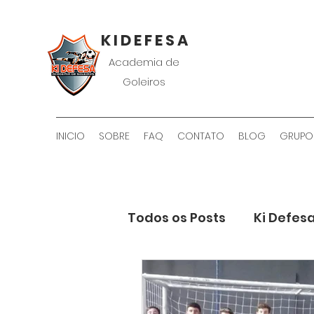
K I D E F E S A
Academia de
Goleiros
INICIO
SOBRE
FAQ
CONTATO
BLOG
GRUPO
Todos os Posts
Ki Defes