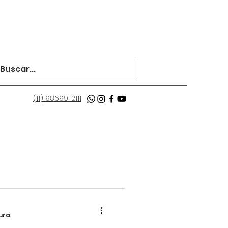
(11) 98699-2111
tura