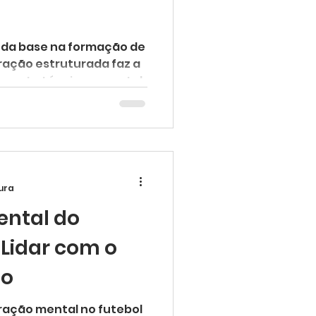
 da base na formação de
ração estruturada faz a
imento técnico e mental.
tura
ental do
 Lidar com o
ão
ação mental no futebol