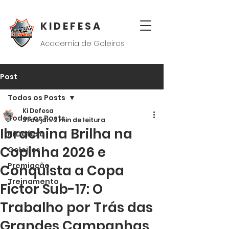
K I D E F E S A
Academia de Goleiros
Post
Todos os Posts
Ki Defesa
Todos os Posts
31 de jan.
2 min de leitura
Ibrachina Brilha na
Ki Defesa
Copinha 2026 e
Goleiros
Premiação
Conquista a Copa
Treinamento
Fictor Sub-17: O
Trabalho por Trás das
Grandes Campanhas