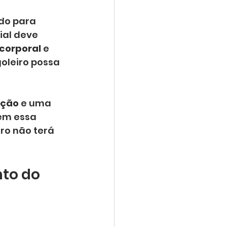
do para 
ial deve 
 corporal
 e 
oleiro possa 
ação
 e uma 
em essa 
ro não terá 
to do 