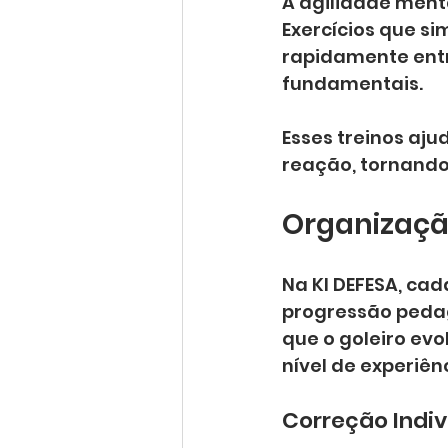
A agilidade menta
Exercícios que si
rapidamente entre
fundamentais.
Esses treinos aj
reação, tornando 
Organizaçã
Na KI DEFESA, ca
progressão peda
que o goleiro evo
nível de experiên
Correção Indiv