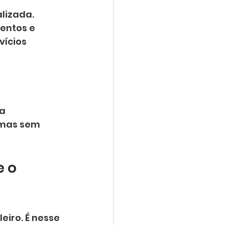
lizada. 
entos e 
ícios 
a 
 mas sem 
 o 
eiro. É nesse 