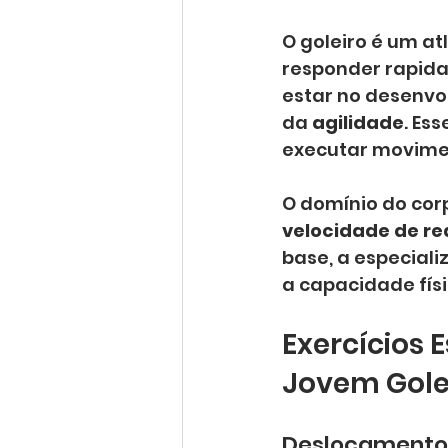
O goleiro é um at
responder rapidam
estar no desenvo
da 
agilidade
. Es
executar movime
O domínio do cor
velocidade de r
base, a especiali
a capacidade fís
Exercícios 
Jovem Gole
Deslocamento 