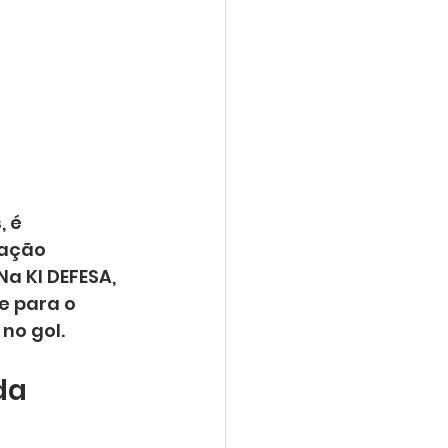
 é 
ação 
a KI DEFESA, 
 para o 
no gol.
da 