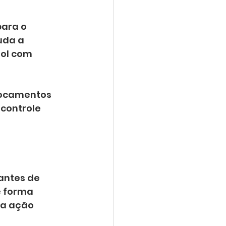
ara o 
uda a 
gol com 
locamentos 
controle 
antes de 
e forma 
 a ação 