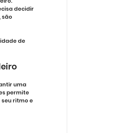
iro. 
cisa decidir 
 são 
idade de 
eiro
antir uma 
s permite 
seu ritmo e 