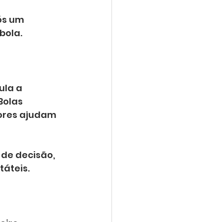
ós um 
bola.
ula a 
olas 
ores ajudam 
de decisão, 
táteis.