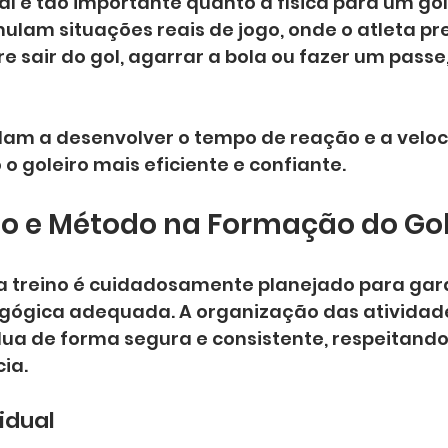
l é tão importante quanto a física para um gole
mulam situações reais de jogo, onde o atleta pre
 sair do gol, agarrar a bola ou fazer um passe,
udam a desenvolver o tempo de reação e a veloc
o goleiro mais eficiente e confiante.
o e Método na Formação do Gol
da treino é cuidadosamente planejado para gar
gógica adequada. A organização das atividade
lua de forma segura e consistente, respeitando 
cia.
idual