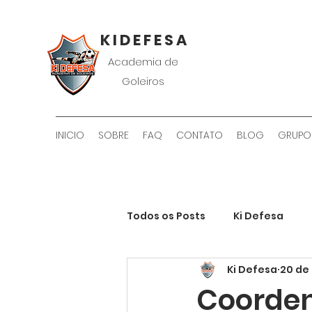
K I D E F E S A
Academia de
Goleiros
INICIO
SOBRE
FAQ
CONTATO
BLOG
GRUPO
Todos os Posts
Ki Defesa
Ki Defesa
20 de 
Coorden