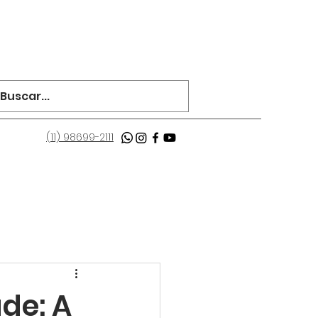
(11) 98699-2111
de: A